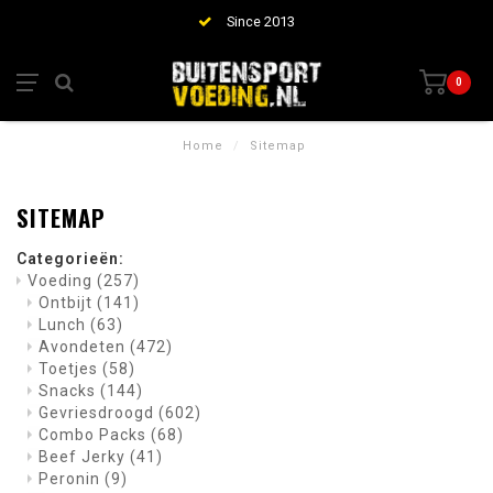
Since 2013
0
Home
/
Sitemap
SITEMAP
Categorieën:
Voeding
(257)
Ontbijt
(141)
Lunch
(63)
Avondeten
(472)
Toetjes
(58)
Snacks
(144)
Gevriesdroogd
(602)
Combo Packs
(68)
Beef Jerky
(41)
Peronin
(9)