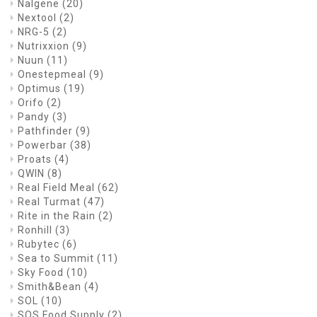
Nalgene
(20)
Nextool
(2)
NRG-5
(2)
Nutrixxion
(9)
Nuun
(11)
Onestepmeal
(9)
Optimus
(19)
Orifo
(2)
Pandy
(3)
Pathfinder
(9)
Powerbar
(38)
Proats
(4)
QWIN
(8)
Real Field Meal
(62)
Real Turmat
(47)
Rite in the Rain
(2)
Ronhill
(3)
Rubytec
(6)
Sea to Summit
(11)
Sky Food
(10)
Smith&Bean
(4)
SOL
(10)
SOS Food Supply
(2)