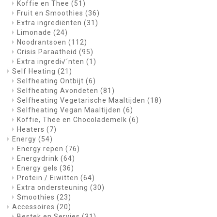
Koffie en Thee
(51)
Fruit en Smoothies
(36)
Extra ingrediënten
(31)
Limonade
(24)
Noodrantsoen
(112)
Crisis Paraatheid
(95)
Extra ingredi√´nten
(1)
Self Heating
(21)
Selfheating Ontbijt
(6)
Selfheating Avondeten
(81)
Selfheating Vegetarische Maaltijden
(18)
Selfheating Vegan Maaltijden
(6)
Koffie, Thee en Chocolademelk
(6)
Heaters
(7)
Energy
(54)
Energy repen
(76)
Energydrink
(64)
Energy gels
(36)
Protein / Eiwitten
(64)
Extra ondersteuning
(30)
Smoothies
(23)
Accessoires
(20)
Bestek en Servies
(31)