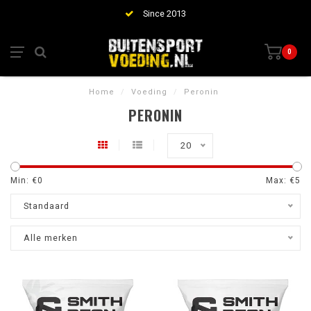
Since 2013
0
Home
/
Voeding
/
Peronin
PERONIN
20
Min: €
0
Max: €
5
Standaard
Alle merken