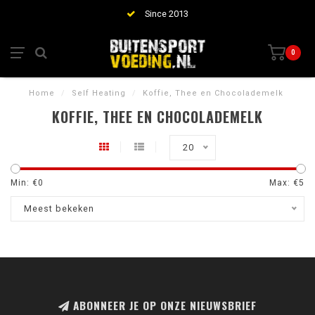
Since 2013
0
Home
/
Self Heating
/
Koffie, Thee en Chocolademelk
KOFFIE, THEE EN CHOCOLADEMELK
20
Min: €
0
Max: €
5
Meest bekeken
ABONNEER JE OP ONZE NIEUWSBRIEF