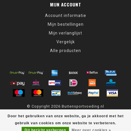
MIJN ACCOUNT
Account informatie
Mijn bestellingen
Mijn verlanglijst
Vergelijk
Alle producten
© Copyright 2026 Buitensportvoeding.nl
Door het gebruiken van onze website, ga je akkoord met het
Buitensportvoeding.nl
scores a
9,4
/
10
out of
439
klantbeoordelingen
at
Kiyoh
gebruik van cookies om onze website te verbeteren.
Dit bericht verbergen
Meer over cookies »