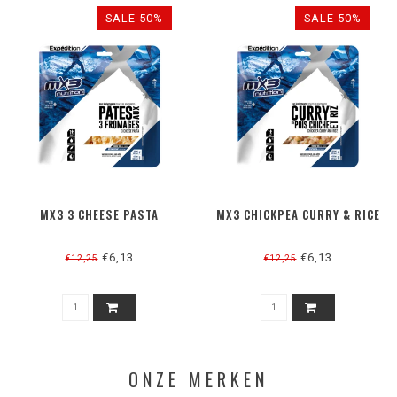
SALE-50%
SALE-50%
MX3 3 CHEESE PASTA
MX3 CHICKPEA CURRY & RICE
€6,13
€6,13
€12,25
€12,25
ONZE MERKEN