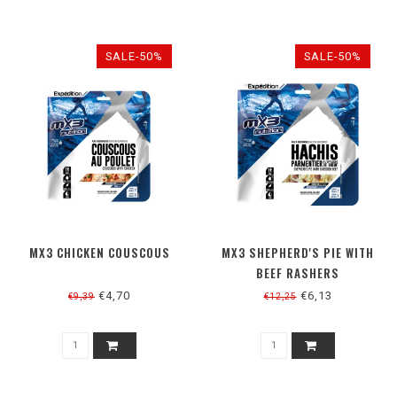
SALE-50%
SALE-50%
MX3 CHICKEN COUSCOUS
MX3 SHEPHERD'S PIE WITH
BEEF RASHERS
€4,70
€6,13
€9,39
€12,25