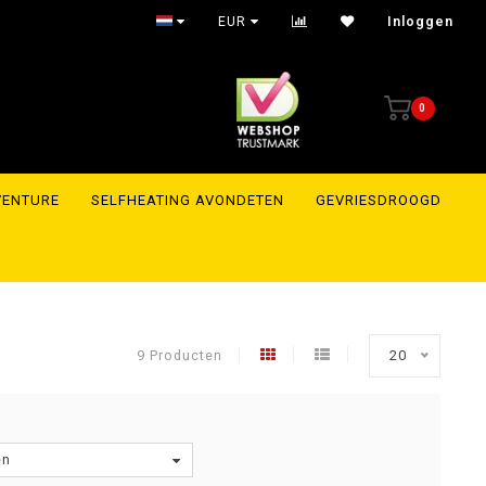
Shipment within 24 hours to the whole of Europe
EUR
Inloggen
0
VENTURE
SELFHEATING AVONDETEN
GEVRIESDROOGD
9 Producten
20
en