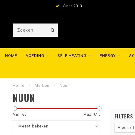
Since 2013
HOME
VOEDING
SELF HEATING
ENERGY
AC
Home
/
Merken
/
Nuun
NUUN
Min: €
0
Max: €
10
FILTERS
Meest bekeken
Vlees of