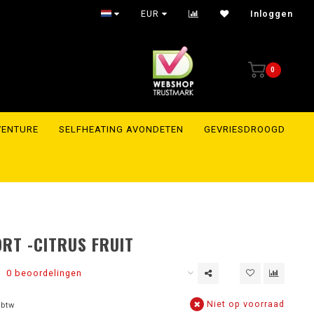
Shipment within 24 hours to the whole of Europe
EUR
Inloggen
0
VENTURE
SELFHEATING AVONDETEN
GEVRIESDROOGD
RT -CITRUS FRUIT
0 beoordelingen
Niet op voorraad
 btw