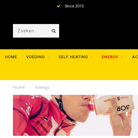
Since 2013
HOME
VOEDING
SELF HEATING
ENERGY
AC
Home
/
Energy