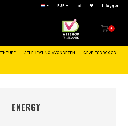
Shipment within 24 hours to the whole of Europe
EUR
Inloggen
0
VENTURE
SELFHEATING AVONDETEN
GEVRIESDROOGD
ENERGY