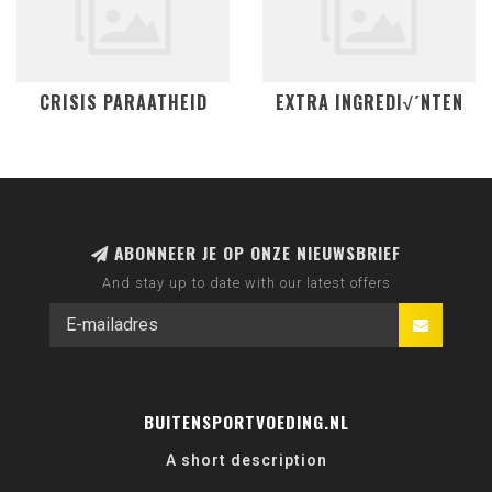
CRISIS PARAATHEID
EXTRA INGREDI√´NTEN
ABONNEER JE OP ONZE NIEUWSBRIEF
And stay up to date with our latest offers
BUITENSPORTVOEDING.NL
A short description