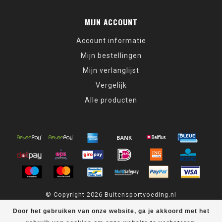
MIJN ACCOUNT
Account informatie
Mijn bestellingen
Mijn verlanglijst
Vergelijk
Alle producten
© Copyright 2026 Buitensportvoeding.nl
Door het gebruiken van onze website, ga je akkoord met het
Buitensportvoeding.nl
scores a
9,4
/
10
out of
439
klantbeoordelingen
at
Kiyoh