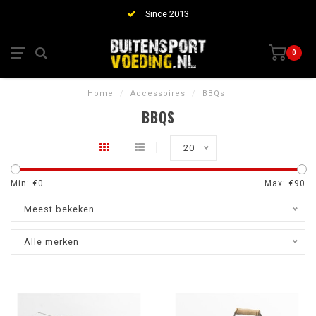
Since 2013
0
Home
/
Accessoires
/
BBQs
BBQS
20
Min: €
0
Max: €
90
Meest bekeken
Alle merken