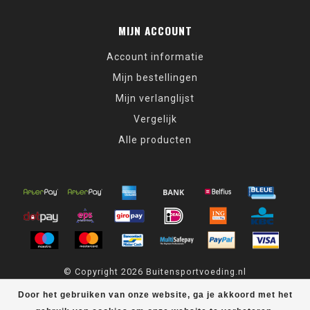
MIJN ACCOUNT
Account informatie
Mijn bestellingen
Mijn verlanglijst
Vergelijk
Alle producten
© Copyright 2026 Buitensportvoeding.nl
Door het gebruiken van onze website, ga je akkoord met het
Buitensportvoeding.nl
scores a
9,4
/
10
out of
439
klantbeoordelingen
at
Kiyoh