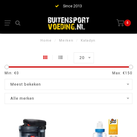
Since 2013
0
Home
/
Merken
/
Katadyn
20
Min: €
0
Max: €
150
Meest bekeken
Alle merken