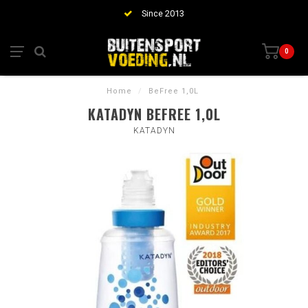
Since 2013
0
Home
/
BeFree 1,0L
KATADYN BEFREE 1,0L
KATADYN