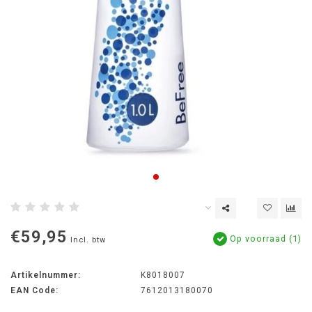
€59,95
Op voorraad (1)
Incl. btw
Artikelnummer:
K8018007
EAN Code:
7612013180070