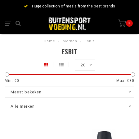
Huge collection of meals from the best brands
0
Home
/
Merken
/
Esbit
ESBIT
20
Min: €
0
Max: €
80
Meest bekeken
Alle merken