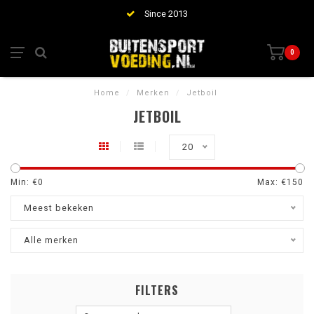
Since 2013
0
Home
/
Merken
/
Jetboil
JETBOIL
20
Min: €
0
Max: €
150
Meest bekeken
Alle merken
FILTERS