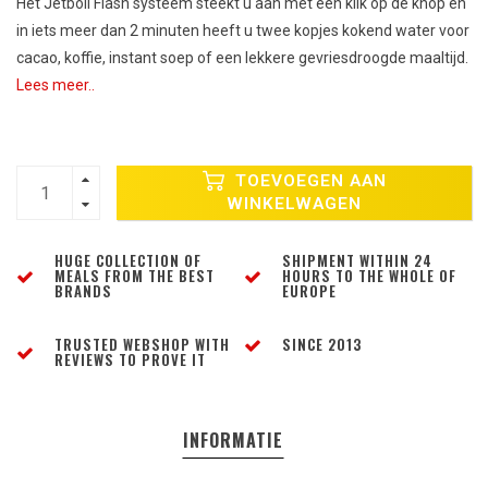
Het Jetboil Flash systeem steekt u aan met een klik op de knop en
in iets meer dan 2 minuten heeft u twee kopjes kokend water voor
cacao, koffie, instant soep of een lekkere gevriesdroogde maaltijd.
Lees meer..
TOEVOEGEN AAN
WINKELWAGEN
HUGE COLLECTION OF
SHIPMENT WITHIN 24
MEALS FROM THE BEST
HOURS TO THE WHOLE OF
BRANDS
EUROPE
TRUSTED WEBSHOP WITH
SINCE 2013
REVIEWS TO PROVE IT
INFORMATIE