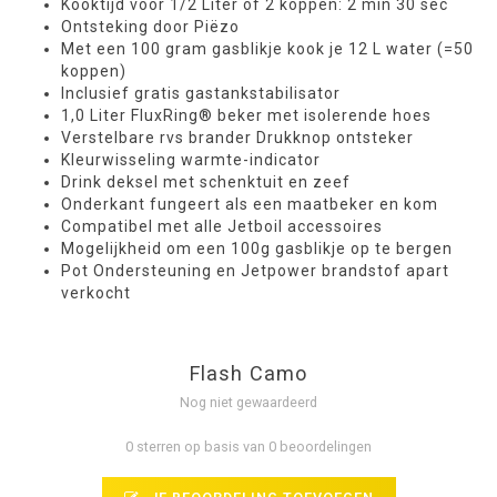
Kooktijd voor 1/2 Liter of 2 koppen: 2 min 30 sec
Ontsteking door Piëzo
Met een 100 gram gasblikje kook je 12 L water (=50
koppen)
Inclusief gratis gastankstabilisator
1,0 Liter FluxRing® beker met isolerende hoes
Verstelbare rvs brander Drukknop ontsteker
Kleurwisseling warmte-indicator
Drink deksel met schenktuit en zeef
Onderkant fungeert als een maatbeker en kom
Compatibel met alle Jetboil accessoires
Mogelijkheid om een 100g gasblikje op te bergen
Pot Ondersteuning en Jetpower brandstof apart
verkocht
Flash Camo
Nog niet gewaardeerd
0 sterren op basis van 0 beoordelingen