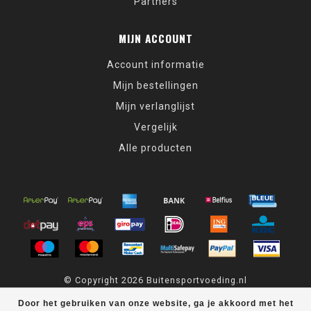
Partners
MIJN ACCOUNT
Account informatie
Mijn bestellingen
Mijn verlanglijst
Vergelijk
Alle producten
© Copyright 2026 Buitensportvoeding.nl
Door het gebruiken van onze website, ga je akkoord met het
Buitensportvoeding.nl
scores a
9,4
/
10
out of
439
klantbeoordelingen