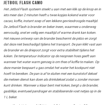
JETBOIL FLASH CAMO
Het
Jetboil Flash
systeem
steekt u aan
met een klik op de
knop en
in
iets meer dan
2
minuten
heeft u
twee
kopjes kokend
water
voor
cacao, koffie
,
instant soep
of
een lekkere
gevriesdroogde
maaltijd
.
De Jetboil Flash is brander en beker ineen, waarmee u onderweg
eenvoudig, snel en veilig een maaltijd of warme drank kan koken.
Het nieuwe ontwerp van de brander beschermt de piëzo en zorgt
dat deze niet beschadigd tijdens het transport. De pan klikt vast aan
de brander en de driepoot zorgt voor extra stabiliteit tijdens het
koken. De temperatuur indicator op de neopreen hoes geeft aan
wanneer het water warm genoeg is om thee of koffie te maken. Op
deze manier bespaart u gas omdat het water het kookpunt niet
hoeft te bereiken. De pan is af te sluiten met een kunststof deksel
die meteen dienst kan doen als drinkdeksel zodat u zonder morsen
kunt drinken. Wanneer u klaar bent met koken, bergt u de brander,
gasblikje, eventueel pandrager en stabiliserende voet netjes op in de
1 L beker.