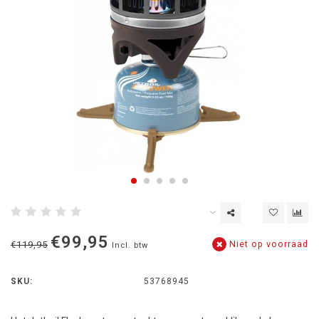
€99,95
Niet op voorraad
€119,95
Incl. btw
SKU:
53768945