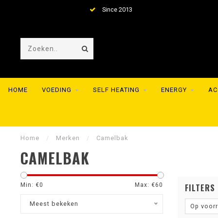
013
Huge collection of meals f
HOME
VOEDING
SELF HEATING
ENERGY
AC
Home
/
Merken
/
Camelbak
CAMELBAK
Min: €
0
Max: €
60
FILTERS
Meest bekeken
Op voor