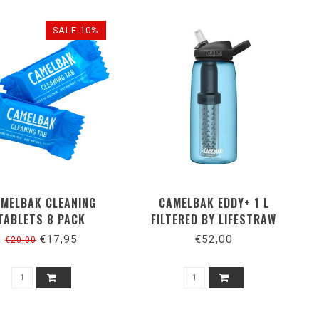
SALE-10%
MELBAK CLEANING
CAMELBAK EDDY+ 1 L
TABLETS 8 PACK
FILTERED BY LIFESTRAW
TRUE BLUE
€17,95
€52,00
€20,00