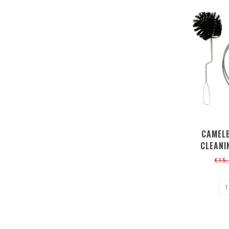
CAMELB
CLEANI
€15