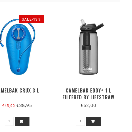
SALE-13%
AMELBAK CRUX 3 L
CAMELBAK EDDY+ 1 L
FILTERED BY LIFESTRAW
CHARCOAL
€38,95
€52,00
€45,00