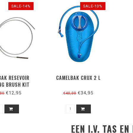
SALE-14%
SALE-13%
AK RESEVOIR
CAMELBAK CRUX 2 L
NG BRUSH KIT
€12,95
€34,95
,00
€40,00
EEN I.V. TAS EN