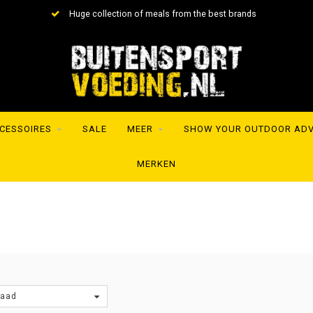
rom the best brands
Shipment within 24 hours to 
CESSOIRES
SALE
MEER
SHOW YOUR OUTDOOR AD
MERKEN
raad