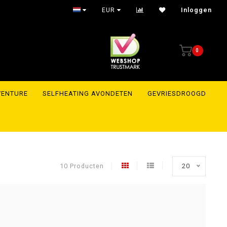
the whole of Europe
EUR
Inloggen
0
VENTURE
SELFHEATING AVONDETEN
GEVRIESDROOGD
10 Producten
20