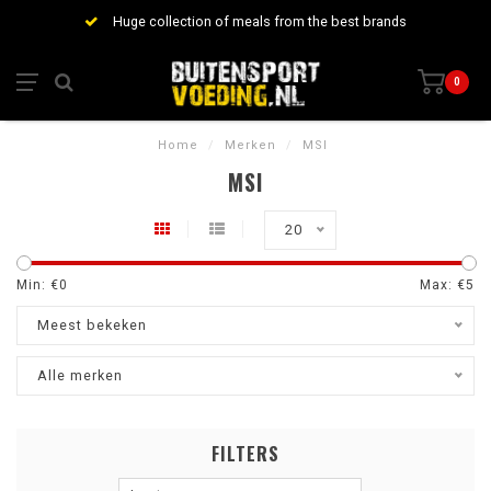
Huge collection of meals from the best brands
0
Home
/
Merken
/
MSI
MSI
20
Min: €
0
Max: €
5
Meest bekeken
Alle merken
FILTERS