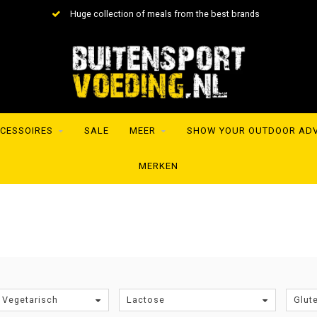
 meals from the best brands
Shipment within 24 h
CESSOIRES
SALE
MEER
SHOW YOUR OUTDOOR AD
MERKEN
 Vegetarisch
Lactose
Glut