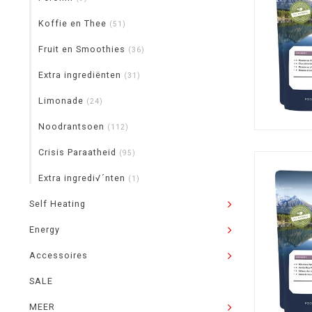
Koffie en Thee
(51)
Fruit en Smoothies
(36)
Extra ingrediënten
(31)
Limonade
(24)
Noodrantsoen
(112)
Crisis Paraatheid
(95)
Extra ingredi√´nten
(1)
Self Heating
Energy
Accessoires
SALE
MEER