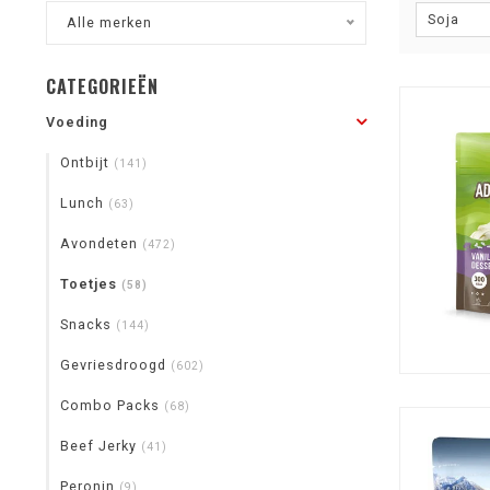
Soja
Alle merken
CATEGORIEËN
Voeding
Ontbijt
(141)
Lunch
(63)
Avondeten
(472)
Toetjes
(58)
Snacks
(144)
Gevriesdroogd
(602)
Combo Packs
(68)
Beef Jerky
(41)
Peronin
(9)