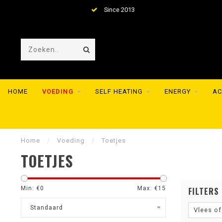
Since 2013
Huge collection of
HOME
VOEDING
SELF HEATING
ENERGY
AC
Home
/
Voeding
/
Toetjes
TOETJES
Min: €
0
Max: €
15
FILTERS
Standaard
Vlees of