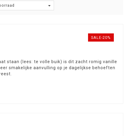
oorraad
SALE-20%
at staan (lees: te volle buik) is dit zacht romig vanille
er smakelijke aanvulling op je dagelijkse behoeften
weest.