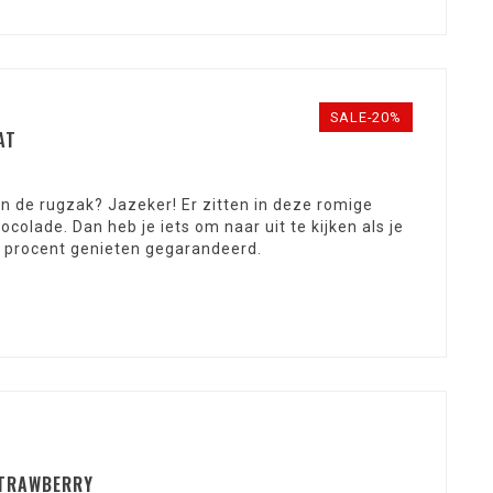
SALE-20%
AT
n de rugzak? Jazeker! Er zitten in deze romige
olade. Dan heb je iets om naar uit te kijken als je
rd procent genieten gegarandeerd.
STRAWBERRY