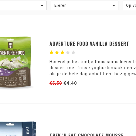
Eieren
Op v
ADVENTURE FOOD VANILLA DESSERT
Hoewel je het toetje thuis soms liever la
dessert met frisse yoghurtsmaak een ze
als je de hele dag actief bent bezig ge
€4,40
€5,50
TREK 'N EAT CHOCOLATE MOUSSE