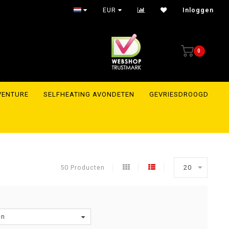
ours to the whole of Europe
EUR
Inloggen
0
VENTURE
SELFHEATING AVONDETEN
GEVRIESDROOGD
50 Producten
20
en