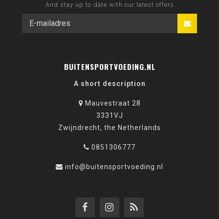
And stay up to date with our latest offers
BUITENSPORTVOEDING.NL
A short description
Mauvestraat 28
3331VJ
Zwijndrecht, the Netherlands
0851306777
info@buitensportvoeding.nl