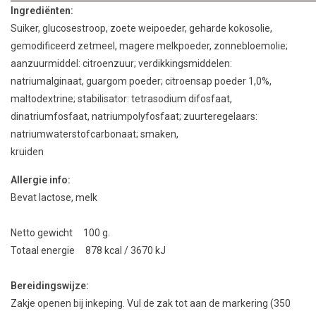
Ingrediënten:
Suiker, glucosestroop, zoete weipoeder, geharde kokosolie,
gemodificeerd
zetmeel, magere melkpoeder, zonnebloemolie;
aanzuurmiddel: citroenzuur;
verdikkingsmiddelen:
natriumalginaat, guargom poeder;
citroensap poeder 1,0%,
maltodextrine
;
stabilisator: tetrasodium difosfaat,
dinatriumfosfaat,
natriumpolyfosfaat;
zuurteregelaars:
natriumwaterstofcarbonaat;
smaken
,
kruiden
Allergie info:
Bevat lactose, melk
Netto gewicht 100 g.
Totaal energie 878 kcal / 3670 kJ
Bereidingswijze:
Zakje openen bij inkeping. Vul de zak tot aan de markering (350