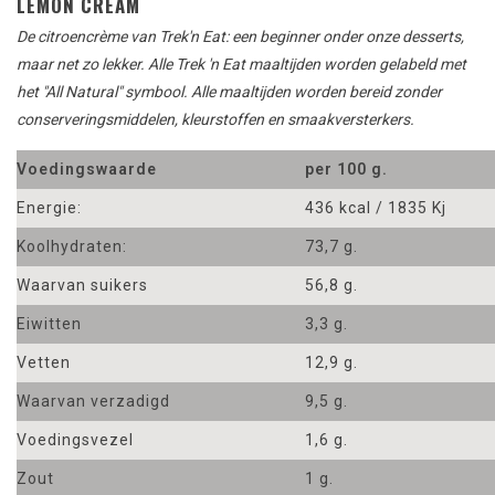
LEMON CREAM
De citroencrème van Trek'n Eat: een beginner onder onze desserts,
maar net zo lekker.
Alle Trek 'n Eat maaltijden worden gelabeld met
het "All Natural" symbool. Alle maaltijden worden bereid zonder
conserveringsmiddelen, kleurstoffen en smaakversterkers.
Voedingswaarde
per 100 g.
Energie:
436 kcal / 1835 Kj
Koolhydraten:
73,7 g.
Waarvan suikers
56,8 g.
Eiwitten
3,3 g.
Vetten
12,9 g.
Waarvan verzadigd
9,5 g.
Voedingsvezel
1,6 g.
Zout
1 g.