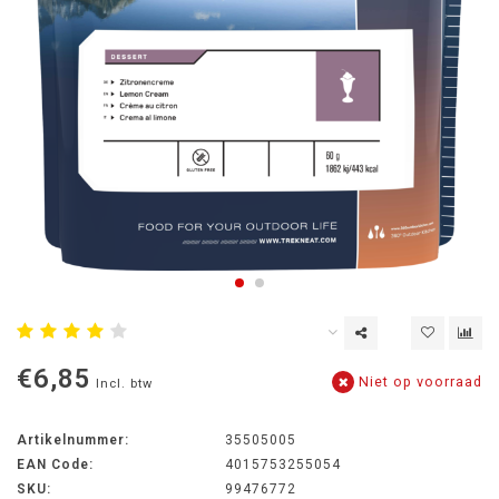
€6,85
Niet op voorraad
Incl. btw
Artikelnummer:
35505005
EAN Code:
4015753255054
SKU:
99476772