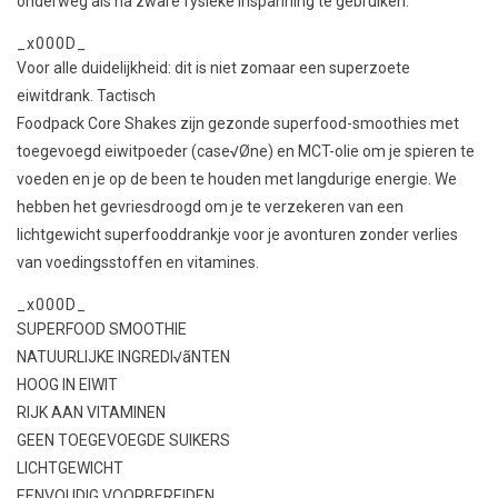
onderweg als na zware fysieke inspanning te gebruiken.
_x000D_
Voor alle duidelijkheid: dit is niet zomaar een superzoete
eiwitdrank. Tactisch
Foodpack Core Shakes zijn gezonde superfood-smoothies met
toegevoegd eiwitpoeder (case√Øne) en MCT-olie om je spieren te
voeden en je op de been te houden met langdurige energie. We
hebben het gevriesdroogd om je te verzekeren van een
lichtgewicht superfooddrankje voor je avonturen zonder verlies
van voedingsstoffen en vitamines.
_x000D_
SUPERFOOD SMOOTHIE
NATUURLIJKE INGREDI√ãNTEN
HOOG IN EIWIT
RIJK AAN VITAMINEN
GEEN TOEGEVOEGDE SUIKERS
LICHTGEWICHT
EENVOUDIG VOORBEREIDEN