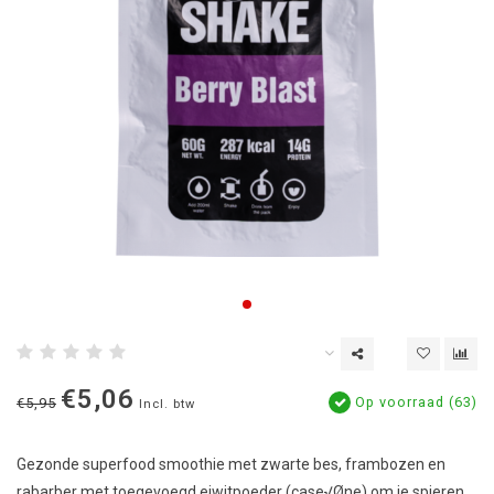
€5,06
Op voorraad (63)
€5,95
Incl. btw
Gezonde superfood smoothie met zwarte bes, frambozen en
rabarber met toegevoegd eiwitpoeder (case√Øne) om je spieren