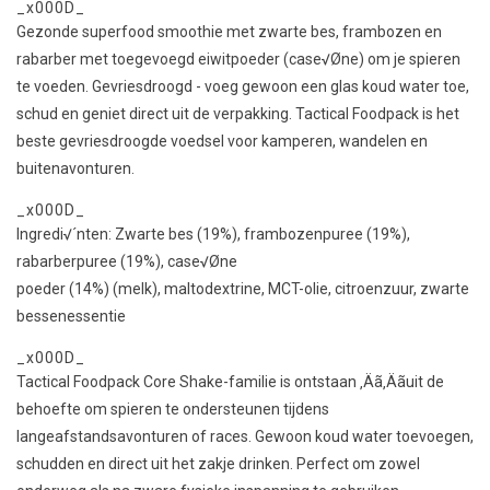
_x000D_
Gezonde superfood smoothie met zwarte bes, frambozen en
rabarber met toegevoegd eiwitpoeder (case√Øne) om je spieren
te voeden. Gevriesdroogd - voeg gewoon een glas koud water toe,
schud en geniet direct uit de verpakking. Tactical Foodpack is het
beste gevriesdroogde voedsel voor kamperen, wandelen en
buitenavonturen.
_x000D_
Ingredi√´nten: Zwarte bes (19%), frambozenpuree (19%),
rabarberpuree (19%), case√Øne
poeder (14%) (melk), maltodextrine, MCT-olie, citroenzuur, zwarte
bessenessentie
_x000D_
Tactical Foodpack Core Shake-familie is ontstaan ‚Äã‚Äãuit de
behoefte om spieren te ondersteunen tijdens
langeafstandsavonturen of races. Gewoon koud water toevoegen,
schudden en direct uit het zakje drinken. Perfect om zowel