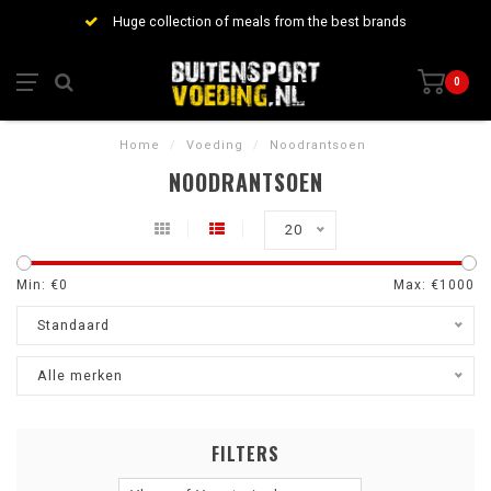
Huge collection of meals from the best brands
0
Home
/
Voeding
/
Noodrantsoen
NOODRANTSOEN
20
Min: €
0
Max: €
1000
Standaard
Alle merken
FILTERS