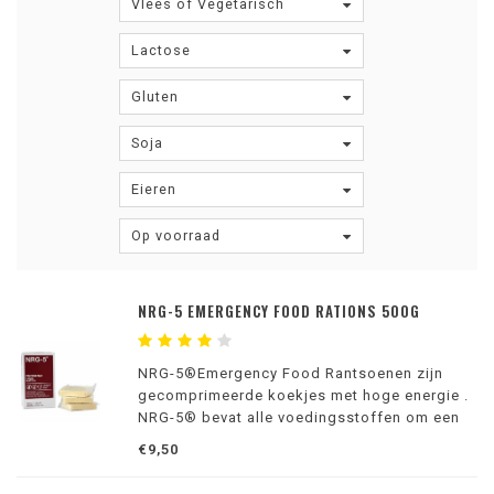
Vlees of Vegetarisch
Lactose
Gluten
Soja
Eieren
Op voorraad
NRG-5 EMERGENCY FOOD RATIONS 500G
NRG-5®Emergency Food Rantsoenen zijn
gecomprimeerde koekjes met hoge energie .
NRG-5® bevat alle voedingsstoffen om een
complete voeding voor kinderen (vanaf 6
€9,50
maanden) en volwassenen te bieden.