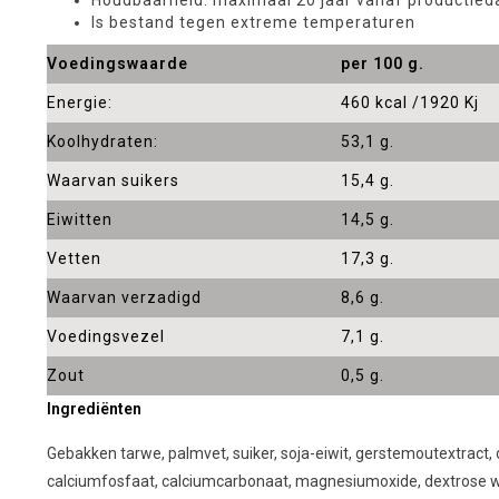
Is bestand tegen extreme temperaturen
Voedingswaarde
per 100 g.
Energie:
460 kcal /1920 Kj
Koolhydraten:
53,1 g.
Waarvan suikers
15,4 g.
Eiwitten
14,5 g.
Vetten
17,3 g.
Waarvan verzadigd
8,6 g.
Voedingsvezel
7,1 g.
Zout
0,5 g.
Ingrediënten
Gebakken tarwe, palmvet, suiker, soja-eiwit, gerstemoutextract, d
calciumfosfaat, calciumcarbonaat, magnesiumoxide, dextrose wate