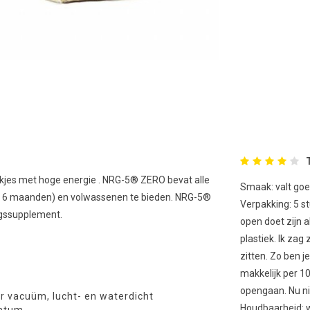
es met hoge energie . NRG-5® ZERO bevat alle
Smaak: valt goed
 6 maanden) en volwassenen te bieden.
NRG-5®
Verpakking: 5 s
ingssupplement.
open doet zijn a
plastiek. Ik zag
zitten. Zo ben 
makkelijk per 1
opengaan. Nu ni
 vacuüm, lucht- en waterdicht
Houdbaarheid: w
datum