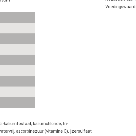
Voedingswaarde 
i-kaliumfosfaat, kaliumchloride, tri-
rvrij, ascorbinezuur (vitamine C), ijzersulfaat,