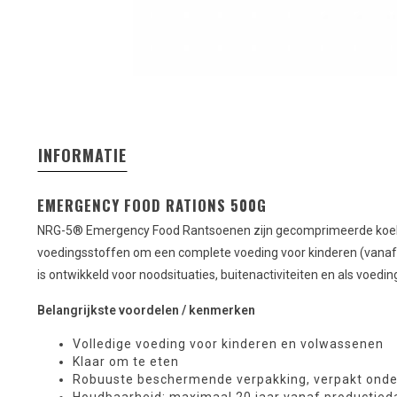
INFORMATIE
EMERGENCY FOOD RATIONS 500G
NRG-5® Emergency Food Rantsoenen zijn gecomprimeerde koekj
voedingsstoffen om een complete voeding voor kinderen (vanaf
is ontwikkeld voor noodsituaties, buitenactiviteiten en als voed
Belangrijkste voordelen / kenmerken
Volledige voeding voor kinderen en volwassenen
Klaar om te eten
Robuuste beschermende verpakking, verpakt onder
Houdbaarheid: maximaal 20 jaar vanaf productie