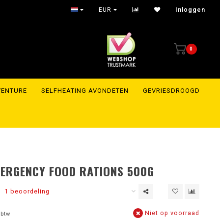
EUR
Inloggen
0
VENTURE
SELFHEATING AVONDETEN
GEVRIESDROOGD
ERGENCY FOOD RATIONS 500G
1 beoordeling
Niet op voorraad
 btw