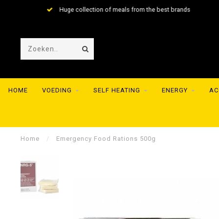
Huge collection of meals from the best brands
HOME
VOEDING
SELF HEATING
ENERGY
AC
Home
/
Emergency Food Rations 500g