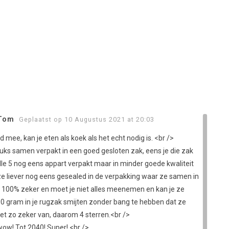
Tom
Geplaatst op 10 Augustus 2021 at 20:03
 mee, kan je eten als koek als het echt nodig is. <br />
tuks samen verpakt in een goed gesloten zak, eens je die zak
lle 5 nog eens appart verpakt maar in minder goede kwaliteit
 ze liever nog eens gesealed in de verpakking waar ze samen in
je 100% zeker en moet je niet alles meenemen en kan je ze
00 gram in je rugzak smijten zonder bang te hebben dat ze
et zo zeker van, daarom 4 sterren.<br />
ow! Tot 2040! Super! <br />