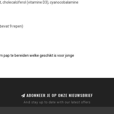
aat, cholecalciferol (vitamine D3), cyanocobalamine
bevat 9 repen)
 pap te bereiden welke geschikt is voor jonge
ABONNEER JE OP ONZE NIEUWSBRIEF
And stay up to date with our latest offers