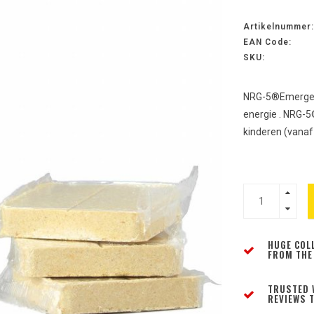
Artikelnummer:
EAN Code:
SKU:
NRG-5®Emergenc
energie . NRG-5
kinderen (vana
HUGE COL
FROM THE
TRUSTED 
REVIEWS T