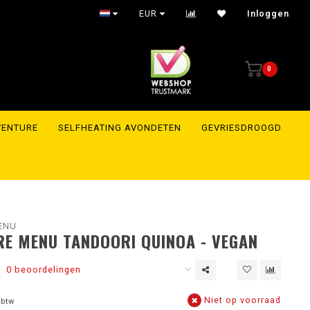
Shipment within 24 hours to the whole of Europe
EUR
Inloggen
0
VENTURE
SELFHEATING AVONDETEN
GEVRIESDROOGD
ENU
E MENU TANDOORI QUINOA - VEGAN
0 beoordelingen
Niet op voorraad
 btw