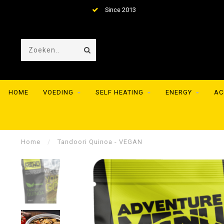
Since 2013
HOME
VOEDING
SELF HEATING
ENERGY
AC
Home
/
Tandoori Quinoa - VEGAN