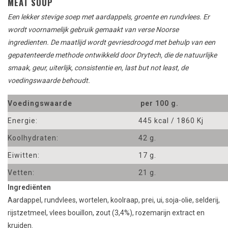
MEAT SOUP
Een lekker stevige soep met aardappels, groente en rundvlees. Er
wordt voornamelijk gebruik gemaakt van verse Noorse
ingredienten. De maatlijd wordt gevriesdroogd met behulp van een
gepatenteerde methode ontwikkeld door Drytech, die de natuurlijke
smaak, geur, uiterlijk, consistentie en, last but not least, de
voedingswaarde behoudt.
Voedingswaarde
per 100 g.
Energie:
445 kcal / 1860 Kj
Koolhydraten:
42 g.
Eiwitten:
17 g.
Vetten:
21 g.
Ingrediënten
Aardappel
,
rundvlees
,
wortelen
,
koolraap,
prei, ui
,
soja-olie
,
selderij
,
rijstzetmeel
, vlees
bouillon
,
zout
(3,4
%),
rozemarijn
extract
en
kruiden
.