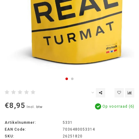
€8,95
Op voorraad (6)
Incl. btw
Artikelnummer:
5331
EAN Code:
7036480053314
SKU:
26251820