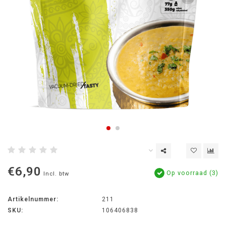
€6,90
Op voorraad (3)
Incl. btw
Artikelnummer:
211
SKU:
106406838