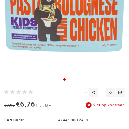
€6,76
Niet op voorraad
€7,95
Incl. btw
EAN Code:
4744698012438