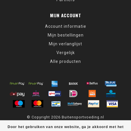
MIJN ACCOUNT
Account informatie
Mijn bestellingen
Mijn verlanglijst
Vergelijk
Alle producten
© Copyright 2026 Buitensportvoeding.nl
Door het gebruiken van onze website, ga je akkoord met het
Buitensportvoeding.nl
scores a
9,4
/
10
out of
439
klantbeoordelingen