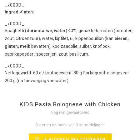
_x000D_
Ingredi√´nten:
_x000D_
Spaghetti (
durumtarwe, water
) 40%, gehakte tomaten (tomaten,
zout, citroenzuur), water, kipfilet, ui, kippenbouillon (kan
eieren,
gluten, melk
bevatten), koolzaadolie, suiker, knoflook,
paprikapoeder
, specerijen, zout, basilicum.
_x000D_
Nettogewicht: 60 g / brutogewicht: 80 g
Portiegrootte ongeveer
200 g (na toevoeging van water)
KIDS Pasta Bolognese with Chicken
Nog niet gewaardeerd
0 sterren op basis van 0 beoordelingen
JE BEOORDELING TOEVOEGEN