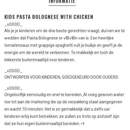
INFORMATIE
KIDS PASTA BOLOGNESE WITH CHICKEN
_x000D_
Als je je kinderen om de drie beste gerechten vraagt, durven we te
wedden dat Pasta Bolognese er √©√©n van is.
Een heerlijke
tomatensaus met grappige spaghetti vult je buikje en geeft je de
energie om de wereld te verkennen.
Te makkelijk en toch de
lekkerste buitenmaaltijd voor kinderen.
_x000D_
ONTWORPEN VOOR KINDEREN, GOEDGEKEURD DOOR OUDERS
_x000D_
Ongelooflijk eenvoudig en snel te bereiden ‚Äì voeg gewoon water
toe tot aan de markering die op de verpakking staat aangegeven
en wacht 10 minuten.
Het is zo gemakkelijk dat u zelfs uw
kinderen erbij kunt betrekken; ze zullen zo trots op zichzelf zijn
dat ze hun eigen buitenmaaltijd bereiden.
¬†