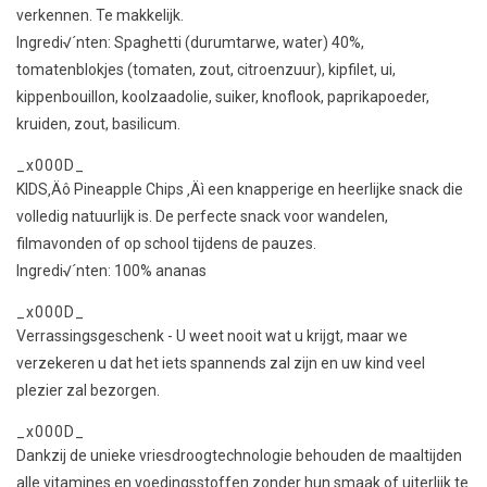
verkennen. Te makkelijk.
Ingredi√´nten: Spaghetti (durumtarwe, water) 40%,
tomatenblokjes (tomaten, zout, citroenzuur), kipfilet, ui,
kippenbouillon, koolzaadolie, suiker, knoflook, paprikapoeder,
kruiden, zout, basilicum.
_x000D_
KIDS‚Äô Pineapple Chips ‚Äì een knapperige en heerlijke snack die
volledig natuurlijk is. De perfecte snack voor wandelen,
filmavonden of op school tijdens de pauzes.
Ingredi√´nten: 100% ananas
_x000D_
Verrassingsgeschenk - U weet nooit wat u krijgt, maar we
verzekeren u dat het iets spannends zal zijn en uw kind veel
plezier zal bezorgen.
_x000D_
Dankzij de unieke vriesdroogtechnologie behouden de maaltijden
alle vitamines en voedingsstoffen zonder hun smaak of uiterlijk te