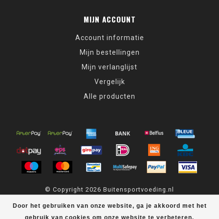
MIJN ACCOUNT
Account informatie
Mijn bestellingen
Mijn verlanglijst
Vergelijk
Alle producten
© Copyright 2026 Buitensportvoeding.nl
Door het gebruiken van onze website, ga je akkoord met het
Buitensportvoeding.nl
scores a
9,4
/
10
out of
439
klantbeoordelingen
at
Kiyoh
gebruik van cookies om onze website te verbeteren.