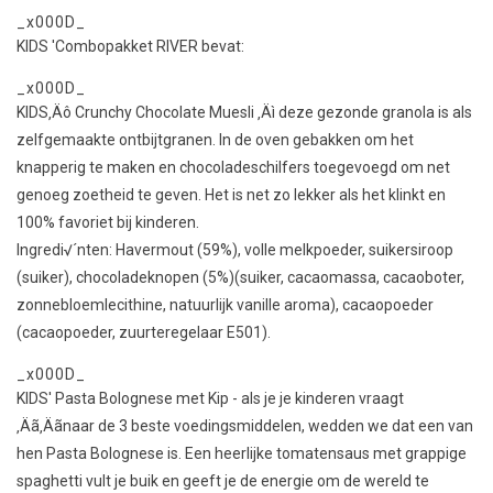
_x000D_
KIDS 'Combopakket RIVER bevat:
_x000D_
KIDS‚Äô Crunchy Chocolate Muesli ‚Äì deze gezonde granola is als
zelfgemaakte ontbijtgranen. In de oven gebakken om het
knapperig te maken en chocoladeschilfers toegevoegd om net
genoeg zoetheid te geven. Het is net zo lekker als het klinkt en
100% favoriet bij kinderen.
Ingredi√´nten: Havermout (59%), volle melkpoeder, suikersiroop
(suiker), chocoladeknopen (5%)(suiker, cacaomassa, cacaoboter,
zonnebloemlecithine, natuurlijk vanille aroma), cacaopoeder
(cacaopoeder, zuurteregelaar E501).
_x000D_
KIDS' Pasta Bolognese met Kip - als je je kinderen vraagt
‚Äã‚Äãnaar de 3 beste voedingsmiddelen, wedden we dat een van
hen Pasta Bolognese is. Een heerlijke tomatensaus met grappige
spaghetti vult je buik en geeft je de energie om de wereld te