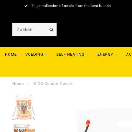
Huge collection of meals from the best brands
HOME
VOEDING
SELF HEATING
ENERGY
AC
Home
/
KIDS Combo Desert