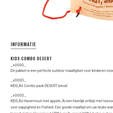
INFORMATIE
KIDS COMBO DESERT
_x000D_
Dit pakket is een perfecte outdoor maaltijdset voor kinderen voor
_x000D_
KIDS‚Äô Combo pack DESERT bevat:
_x000D_
KIDS‚Äô Havermout met appels ‚Äì een heerlijk ontbijt met toev
voor sappigheid en frisheid. Een goede maaltijd om uw leuke wan