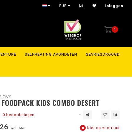
EUR
Inloggen
0
VENTURE
SELFHEATING AVONDETEN
GEVRIESDROOGD
DPACK
 FOODPACK KIDS COMBO DESERT
0 beoordelingen
,26
Niet op voorraad
Incl. btw