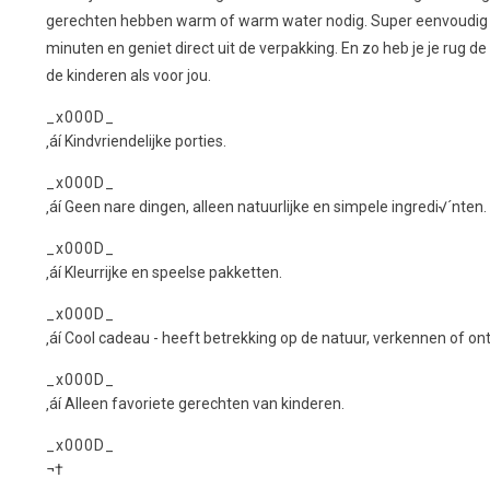
gerechten hebben warm of warm water nodig. Super eenvoudig - v
minuten en geniet direct uit de verpakking. En zo heb je je rug d
de kinderen als voor jou.
_x000D_
‚áí Kindvriendelijke porties.
_x000D_
‚áí Geen nare dingen, alleen natuurlijke en simpele ingredi√´nten.
_x000D_
‚áí Kleurrijke en speelse pakketten.
_x000D_
‚áí Cool cadeau - heeft betrekking op de natuur, verkennen of on
_x000D_
‚áí Alleen favoriete gerechten van kinderen.
_x000D_
¬†