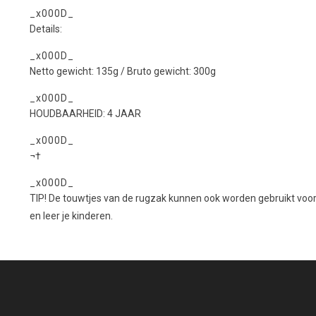
_x000D_
Details:
_x000D_
Netto gewicht: 135g / Bruto gewicht: 300g
_x000D_
HOUDBAARHEID: 4 JAAR
_x000D_
¬†
_x000D_
TIP! De touwtjes van de rugzak kunnen ook worden gebruikt voor 
en leer je kinderen.