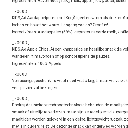
Ingredi√´nten: Havermout (72%), melk, appel (10%), boter, suiker,
_x000D_
KIDS‚Äô Aardappelpuree met Kip ‚Äì geel en warm als de zon. Aa
lachen en houdt het warm. Hongerig voelen? Graaf in!
Ingredi√´nten: Aardappelen (69%), gepasteuriseerde melk, kipfilet
_x000D_
KIDS‚Äô Apple Chips ‚Äì een knapperige en heerlijke snack die voll
wandelen, filmavonden of op school tijdens de pauzes.
Ingredi√´nten: 100% Appels
_x000D_
Verrassingsgeschenk - u weet nooit wat u krijgt, maar we verzeke
veel plezier zal bezorgen.
_x000D_
Dankzij de unieke vriesdroogtechnologie behouden de maaltijde
smaak of uiterlijk te verliezen, maar zijn ze tegelijkertijd supe
maaltijden worden geleverd in een kleine, lichtgewicht rugzak, z
met zijn ouders reist. De gezonde snack kan onderweg worden g