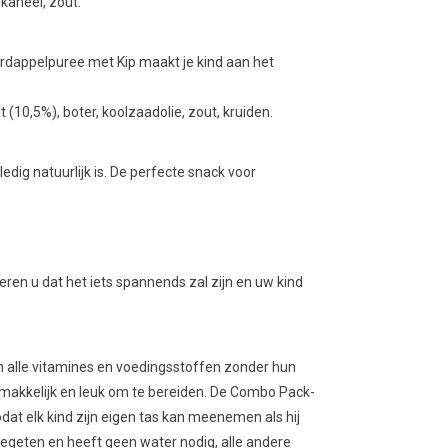
 kaneel, zout.
rdappelpuree met Kip maakt je kind aan het
 (10,5%), boter, koolzaadolie, zout, kruiden.
edig natuurlijk is. De perfecte snack voor
ren u dat het iets spannends zal zijn en uw kind
n alle vitamines en voedingsstoffen zonder hun
rgemakkelijk en leuk om te bereiden. De Combo Pack-
odat elk kind zijn eigen tas kan meenemen als hij
egeten en heeft geen water nodig, alle andere