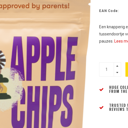
EAN Code:
Een knapperig en
tussendoortje vo
pauzes.
Lees me
HUGE COL
FROM THE
TRUSTED 
REVIEWS T