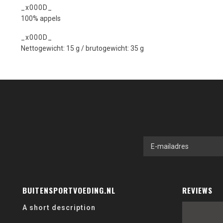
_x000D_
100% appels
_x000D_
Nettogewicht: 15 g / brutogewicht: 35 g
BUITENSPORTVOEDING.NL
REVIEWS
A short description