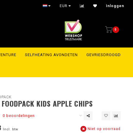
thin 24 hours to the whole of Europe
EUR
Inloggen
0
VENTURE
SELFHEATING AVONDETEN
GEVRIESDROOGD
DPACK
 FOODPACK KIDS APPLE CHIPS
0 beoordelingen
8
Niet op voorraad
Incl. btw