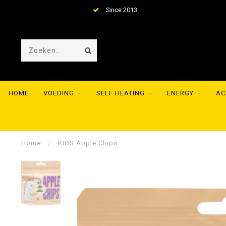
Since 2013
Huge coll
HOME
VOEDING
SELF HEATING
ENERGY
AC
Home
/
KIDS Apple Chips