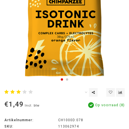
€1,49
Op voorraad (8)
Incl. btw
Artikelnummer:
CH1000D:078
SKU:
113062974