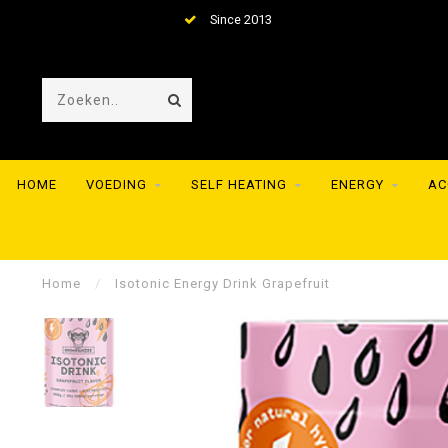
Since 2013
HOME
VOEDING
SELF HEATING
ENERGY
AC
Home
/
Isotonic Energy Drink Grapefruit