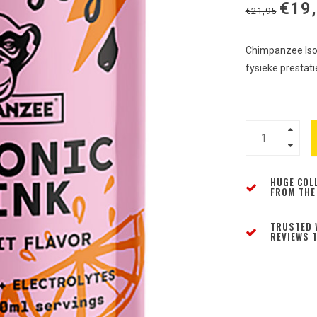
€19
€21,95
Chimpanzee Isot
fysieke prestat
HUGE COL
FROM THE
TRUSTED 
REVIEWS T