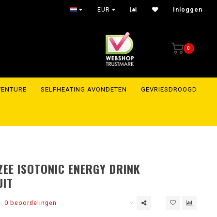
Shipment within 24 hours to the whole of Europe
EUR
Inloggen
0
VENTURE
SELFHEATING AVONDETEN
GEVRIESDROOGD
EE ISOTONIC ENERGY DRINK
UIT
0 beoordelingen