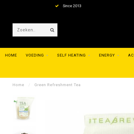
Huge collection of meals from the best brands
HOME
VOEDING
SELF HEATING
ENERGY
AC
Home
/
Green Refreshment Tea