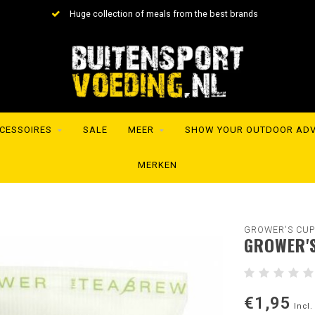
Shipment within 24 hours to the whole of Europe
CESSOIRES
SALE
MEER
SHOW YOUR OUTDOOR AD
MERKEN
GROWER'S CUP
GROWER'S
€1,95
Incl.