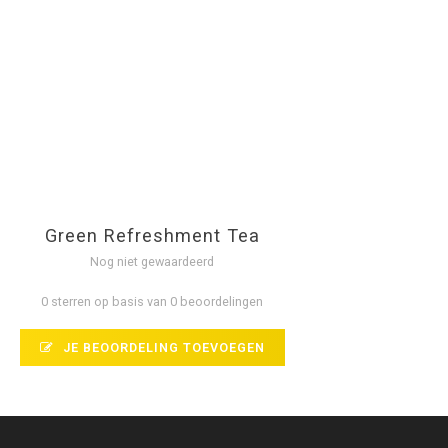
Green Refreshment Tea
Nog niet gewaardeerd
0 sterren op basis van 0 beoordelingen
JE BEOORDELING TOEVOEGEN