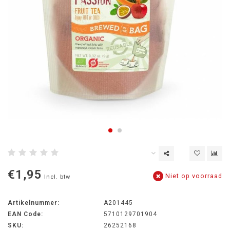
€1,95
Niet op voorraad
Incl. btw
Artikelnummer:
A201445
EAN Code:
5710129701904
SKU:
26252168