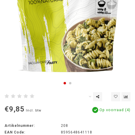
€9,85
Op voorraad (4)
Incl. btw
Artikelnummer:
208
EAN Code:
8595648641118