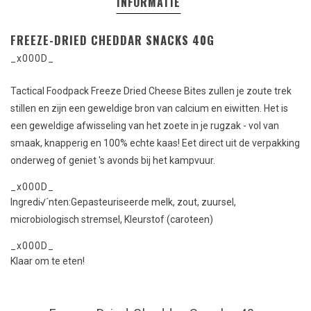
INFORMATIE
FREEZE-DRIED CHEDDAR SNACKS 40G
_x000D_
Tactical Foodpack Freeze Dried Cheese Bites zullen je zoute trek
stillen en zijn een geweldige bron van calcium en eiwitten. Het is
een geweldige afwisseling van het zoete in je rugzak - vol van
smaak, knapperig en 100% echte kaas! Eet direct uit de verpakking
onderweg of geniet 's avonds bij het kampvuur.
_x000D_
Ingredi√´nten:Gepasteuriseerde melk, zout, zuursel,
microbiologisch stremsel, Kleurstof (caroteen)
_x000D_
Klaar om te eten!