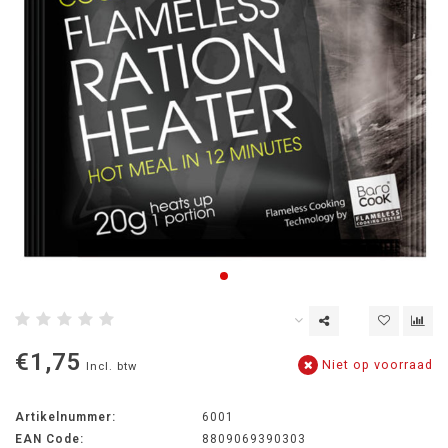
€1,75
Niet op voorraad
Incl. btw
Artikelnummer:
6001
EAN Code:
8809069390303