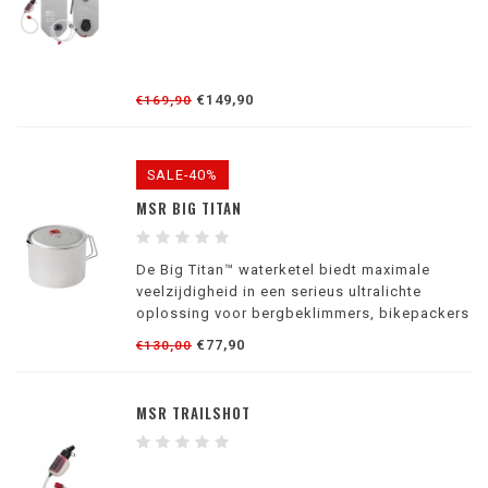
€149,90
€169,90
SALE-40%
MSR BIG TITAN
De Big Titan™ waterketel biedt maximale
veelzijdigheid in een serieus ultralichte
oplossing voor bergbeklimmers, bikepackers
en fanatiekelingen van snelle uitjes met lichte
€77,90
€130,00
baggage. De 2 liter waterketel is groot
genoeg voor twee personen en
sneeuwsmeltta
MSR TRAILSHOT