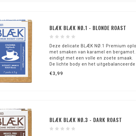
BLÆK BLÆK NØ.1 - BLONDE ROAST
Deze delicate BLÆK NØ.1 Premium oplos
met smaken van karamel en bergamot. D
eindigt met een volle en zoete smaak.
De lichte body en het uitgebalanceerd
€3,99
BLÆK BLÆK NØ.3 - DARK ROAST