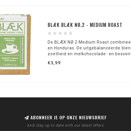
BLÆK BLÆK NØ.2 - MEDIUM ROAST
De BLÆK NØ.2 Medium Roast combineert 
en Honduras. De uitgebalanceerde blend
zoetheid en melkchocolade- en bessento
€3,99
ABONNEER JE OP ONZE NIEUWSBRIEF
And stay up to date with our latest offers