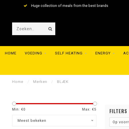
Huge collection of meals from the best brands
HOME
VOEDING
SELF HEATING
ENERGY
AC
Home
/
Merken
/
BLÆK
Min: €
0
Max: €
5
FILTERS
Meest bekeken
Op voor