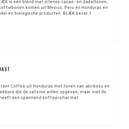
ÆK is een blend met intense cacao- en dadeltonen,
 koffiebonen komen uit Mexico, Peru en Honduras en
ndel en biologische producten. BLÆK bevat 1
OAST
tant Coffee uit Honduras met tonen van abrikoos en
fhebbers die de cafeïne willen opgeven, maar niet de
 heeft een spannend koffieprofiel met