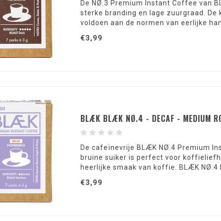
De NØ.3 Premium Instant Coffee van BL
sterke branding en lage zuurgraad. De
voldoen aan de normen van eerlijke ha
€3,99
BLÆK BLÆK NØ.4 - DECAF - MEDIUM R
De cafeïnevrije BLÆK NØ.4 Premium Ins
bruine suiker is perfect voor koffielie
heerlijke smaak van koffie. BLÆK NØ.4
€3,99