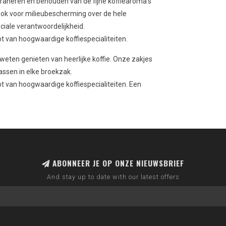
aheren en behouden van de fijne koffiearoma's
r ook voor milieubescherming over de hele
iale verantwoordelijkheid.
t van hoogwaardige koffiespecialiteiten.
weten genieten van heerlijke koffie. Onze zakjes
assen in elke broekzak.
t van hoogwaardige koffiespecialiteiten. Een
ABONNEER JE OP ONZE NIEUWSBRIEF
And stay up to date with our latest offers