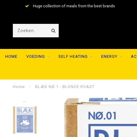
Huge collection of meals from the best brands
HOME
VOEDING
SELF HEATING
ENERGY
AC
Home
/
BLÆK NØ.1 - BLONDE ROAST