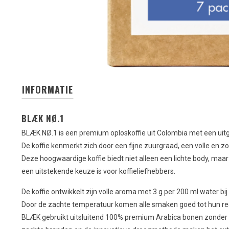
INFORMATIE
BLÆK NØ.1
BLÆK NØ.1 is een premium oploskoffie uit Colombia met een ui
De koffie kenmerkt zich door een fijne zuurgraad, een volle en z
Deze hoogwaardige koffie biedt niet alleen een lichte body, maa
een uitstekende keuze is voor koffieliefhebbers.
De koffie ontwikkelt zijn volle aroma met 3 g per 200 ml water bij 
Door de zachte temperatuur komen alle smaken goed tot hun re
BLÆK gebruikt uitsluitend 100% premium Arabica bonen zonder 