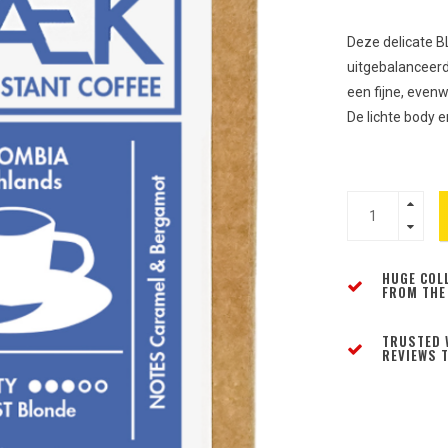
Deze delicate B
uitgebalanceerd
een fijne, even
De lichte body 
HUGE COL
FROM THE
TRUSTED 
REVIEWS T