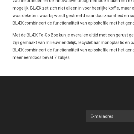
zachte branden en de innovatieve droogmethode maken het extr
mogelijk. BLÆK zet zich niet alleen in voor heerlijke koffie, maa
waardeketen, waarbij wordt gestreefd naar duurzaamheid en soc
BLÆK combineert de functionaliteit van oploskoffie met het geno
Met de BLÆK To-Go Box kun je overal en altijd met een gerust ge
zijn gemaakt van milieuvriendelijk, recyclebaar monoplastic en p
BLÆK combineert de functionaliteit van oploskoffie met het geno
meeneemdoos bevat 7 zakjes.