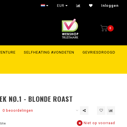
EUR
Inloggen
0
VENTURE
SELFHEATING AVONDETEN
GEVRIESDROOGD
K NØ.1 - BLONDE ROAST
0 beoordelingen
Niet op voorraad
 btw