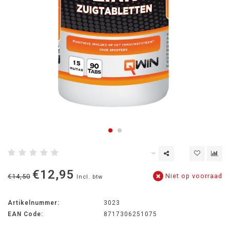
€12,95
Niet op voorraad
€14,50
Incl. btw
Artikelnummer:
3023
EAN Code:
8717306251075