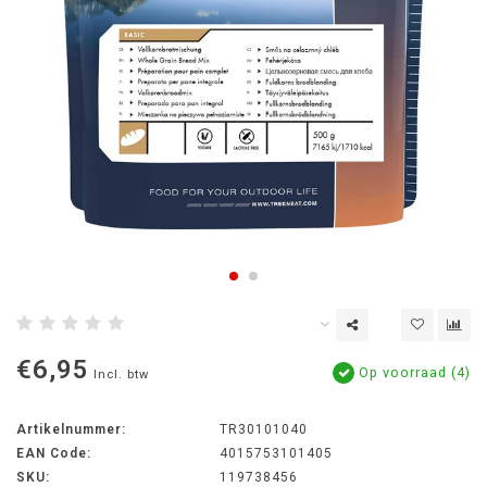
€6,95
Op voorraad (4)
Incl. btw
Artikelnummer:
TR30101040
EAN Code:
4015753101405
SKU:
119738456