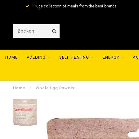
Huge collection of meals from the best brands
HOME
VOEDING
SELF HEATING
ENERGY
AC
Home
/
Whole Egg Powder