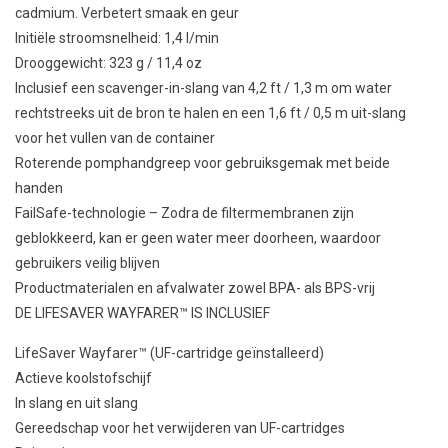
cadmium. Verbetert smaak en geur
Initiële stroomsnelheid: 1,4 l/min
Drooggewicht: 323 g / 11,4 oz
Inclusief een scavenger-in-slang van 4,2 ft / 1,3 m om water
rechtstreeks uit de bron te halen en een 1,6 ft / 0,5 m uit-slang
voor het vullen van de container
Roterende pomphandgreep voor gebruiksgemak met beide
handen
FailSafe-technologie – Zodra de filtermembranen zijn
geblokkeerd, kan er geen water meer doorheen, waardoor
gebruikers veilig blijven
Productmaterialen en afvalwater zowel BPA- als BPS-vrij
DE LIFESAVER WAYFARER™ IS INCLUSIEF
LifeSaver Wayfarer™ (UF-cartridge geïnstalleerd)
Actieve koolstofschijf
In slang en uit slang
Gereedschap voor het verwijderen van UF-cartridges