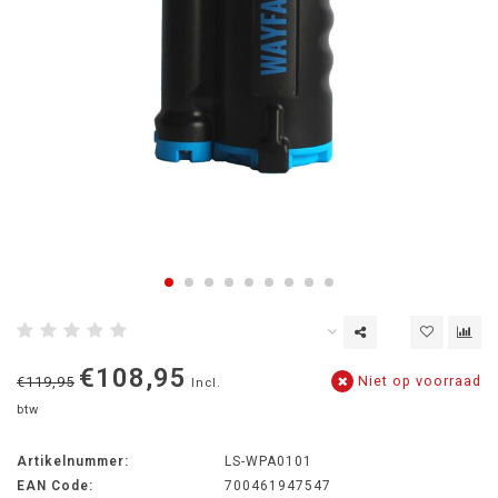
€108,95
Niet op voorraad
€119,95
Incl.
btw
Artikelnummer:
LS-WPA0101
EAN Code:
700461947547