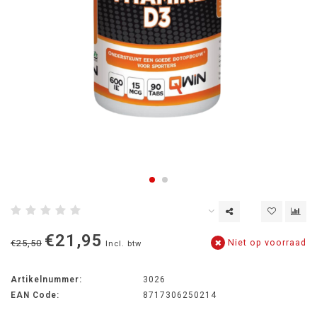
€21,95
Niet op voorraad
€25,50
Incl. btw
Artikelnummer:
3026
EAN Code:
8717306250214