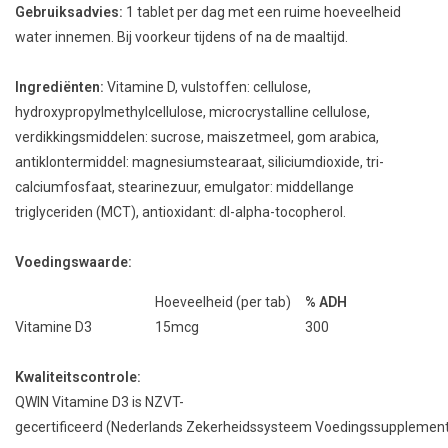
Gebruiksadvies:
1 tablet per dag met een ruime hoeveelheid
water innemen. Bij voorkeur tijdens of na de maaltijd.
Ingrediënten:
Vitamine D, vulstoffen: cellulose,
hydroxypropylmethylcellulose, microcrystalline cellulose,
verdikkingsmiddelen: sucrose, maiszetmeel, gom arabica,
antiklontermiddel: magnesiumstearaat, siliciumdioxide, tri-
calciumfosfaat, stearinezuur, emulgator: middellange
triglyceriden (MCT), antioxidant: dl-alpha-tocopherol.
Voedingswaarde:
Hoeveelheid (per tab)
% ADH
Vitamine D3
15mcg
300
Kwaliteitscontrole:
QWIN Vitamine D3 is NZVT-
gecertificeerd (Nederlands Zekerheidssysteem Voedingssupplement