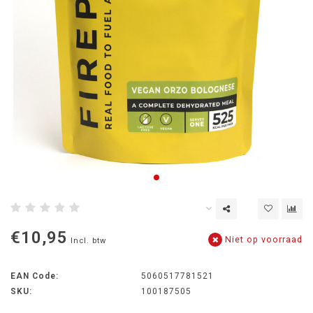
€10,95
Niet op voorraad
Incl. btw
EAN Code:
5060517781521
SKU:
100187505