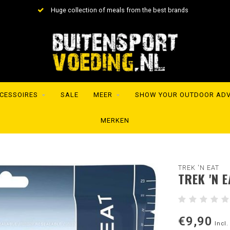
Huge collection of meals from the best brands
Sh
CESSOIRES
SALE
MEER
SHOW YOUR OUTDOOR AD
MERKEN
TREK 'N EAT
TREK 'N 
€9,90
Incl.