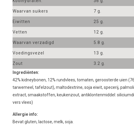
Koolhydraten:
36 g.
Waarvan suikers
7 g.
Eiwitten
25 g.
Vetten
12 g.
Waarvan verzadigd
5.8 g.
Voedingsvezel
13 g.
Zout
3.2 g.
Ingrediënten:
42% kidneybonen, 12% rundvlees, tomaten, geroosterde uien (76% 
tarwemeel, tafelzout), maltodextrine, soja eiwit, specerij, palmoli
extract, smaakstoffen, keukenzout, antiklontenmiddel: siliciumdio
vers vlees)
Allergie info:
Bevat gluten, lactose, melk, soja.