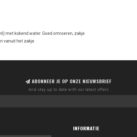
 ml) met kokend water. Goed omroeren, zakje
n vanuit het zakje.
ABONNEER JE OP ONZE NIEUWSBRIEF
And stay up to date with our latest offers
INFORMATIE