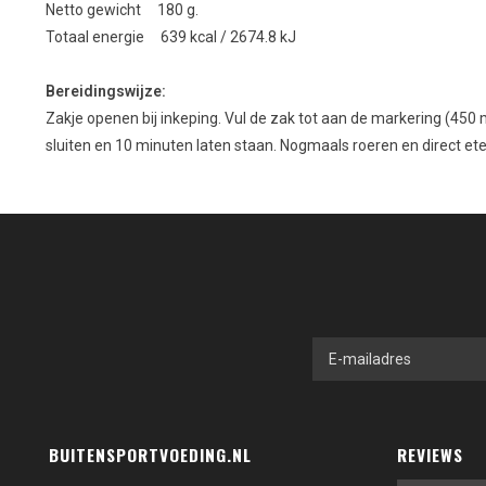
Netto gewicht 180 g.
Totaal energie 639 kcal / 2674.8 kJ
Bereidingswijze:
Zakje openen bij inkeping. Vul de zak tot aan de markering (450
sluiten en 10 minuten laten staan. Nogmaals roeren en direct ete
BUITENSPORTVOEDING.NL
REVIEWS