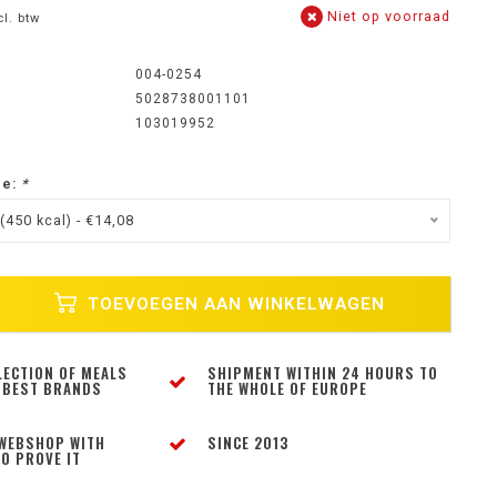
Niet op voorraad
cl. btw
004-0254
5028738001101
103019952
ze:
*
(450 kcal) - €14,08
TOEVOEGEN AAN WINKELWAGEN
LECTION OF MEALS
SHIPMENT WITHIN 24 HOURS TO
 BEST BRANDS
THE WHOLE OF EUROPE
WEBSHOP WITH
SINCE 2013
O PROVE IT