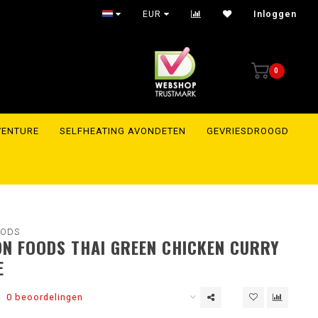
EUR
Inloggen
0
VENTURE
SELFHEATING AVONDETEN
GEVRIESDROOGD
OODS
ON FOODS THAI GREEN CHICKEN CURRY
E
0 beoordelingen