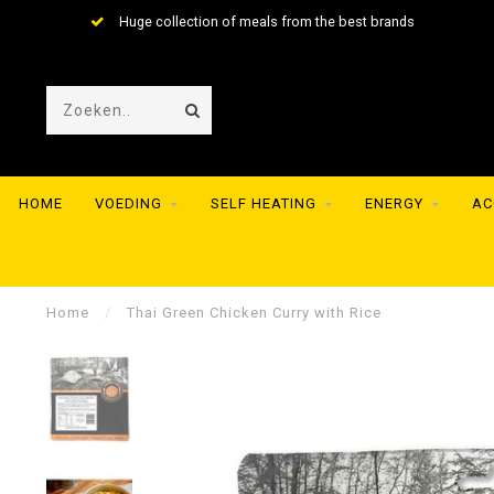
Huge collection of meals from the best brands
HOME
VOEDING
SELF HEATING
ENERGY
AC
Home
/
Thai Green Chicken Curry with Rice