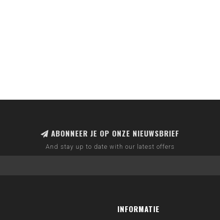
ABONNEER JE OP ONZE NIEUWSBRIEF
And stay up to date with our latest offers
INFORMATIE