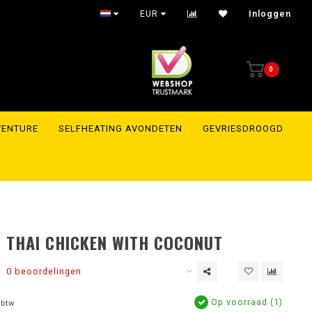
Shipment within 24 hours to the whole of Europe
EUR
Inloggen
0
VENTURE
SELFHEATING AVONDETEN
GEVRIESDROOGD
 THAI CHICKEN WITH COCONUT
0 beoordelingen
Op voorraad (1)
 btw