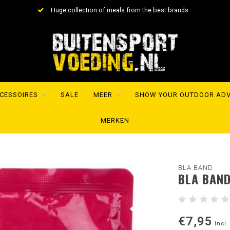
Huge collection of meals from the best brands
CESSOIRES
SALE
MEER
SHOW YOUR OUTDOOR AD
MERKEN
BLA BAND
BLA BAND
€7,95
Incl.