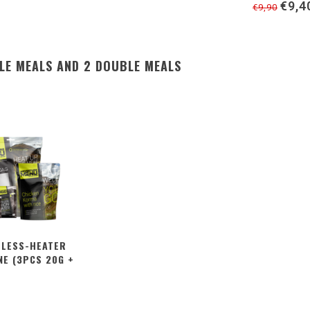
€9,4
€9,90
LE MEALS AND 2 DOUBLE MEALS
ELESS-HEATER
NE (3PCS 20G +
50G + ZIPPER
BAG)