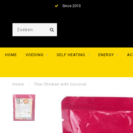
Since 2013
HOME
VOEDING
SELF HEATING
ENERGY
AC
Home
/
Thai Chicken with Coconut