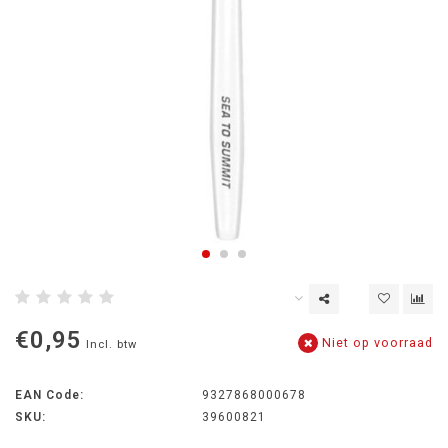
€0,95
Niet op voorraad
Incl. btw
EAN Code:
9327868000678
SKU:
39600821